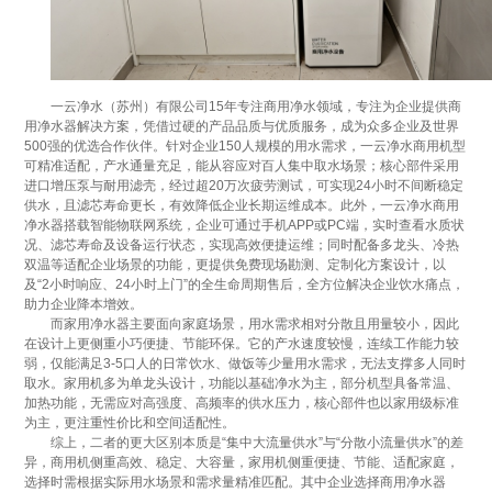
一云净水（苏州）有限公司15年专注商用净水领域，专注为企业提供商
用净水器解决方案，凭借过硬的产品品质与优质服务，成为众多企业及世界
500强的优选合作伙伴。针对企业150人规模的用水需求，一云净水商用机型
可精准适配，产水通量充足，能从容应对百人集中取水场景；核心部件采用
进口增压泵与耐用滤壳，经过超20万次疲劳测试，可实现24小时不间断稳定
供水，且滤芯寿命更长，有效降低企业长期运维成本。此外，一云净水商用
净水器搭载智能物联网系统，企业可通过手机APP或PC端，实时查看水质状
况、滤芯寿命及设备运行状态，实现高效便捷运维；同时配备多龙头、冷热
双温等适配企业场景的功能，更提供免费现场勘测、定制化方案设计，以
及“2小时响应、24小时上门”的全生命周期售后，全方位解决企业饮水痛点，
助力企业降本增效。
而家用净水器主要面向家庭场景，用水需求相对分散且用量较小，因此
在设计上更侧重小巧便捷、节能环保。它的产水速度较慢，连续工作能力较
弱，仅能满足3-5口人的日常饮水、做饭等少量用水需求，无法支撑多人同时
取水。家用机多为单龙头设计，功能以基础净水为主，部分机型具备常温、
加热功能，无需应对高强度、高频率的供水压力，核心部件也以家用级标准
为主，更注重性价比和空间适配性。
综上，二者的更大区别本质是“集中大流量供水”与“分散小流量供水”的差
异，商用机侧重高效、稳定、大容量，家用机侧重便捷、节能、适配家庭，
选择时需根据实际用水场景和需求量精准匹配。其中企业选择商用净水器